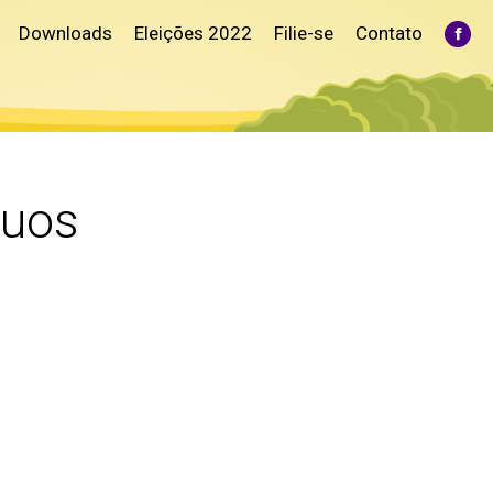
Downloads
Eleições 2022
Filie-se
Contato
Fac
pag
ope
in
ne
win
cuos