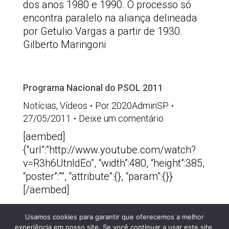
dos anos 1980 e 1990. O processo só
encontra paralelo na aliança delineada
por Getulio Vargas a partir de 1930.
Gilberto Maringoni
Programa Nacional do PSOL 2011
Notícias
,
Vídeos
Por
2020AdminSP
27/05/2011
Deixe um comentário
[aembed]
{“url”:”http://www.youtube.com/watch?
v=R3h6UtnldEo”, “width”:480, “height”:385,
“poster”:””, “attribute”:{}, “param”:{}}
[/aembed]
Usamos cookies para garantir que oferecemos a melhor
PSOLSP 2020 © - Direitos liberados desde que
experiência em nosso site. Se você continuar a usar este site,