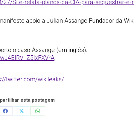
/27/Site-relata-planos-da-CIA-para-sequestrar-e-
manifeste apoio a Julian Assange Fundador da Wiki
rto o caso Assange (em inglês):
FwJ4BIRV_Z5IxFXVrA
s://twitter.com/wikileaks/
artilhar esta postagem
Share
Share
Share
on
on
on
Facebook
X
WhatsApp