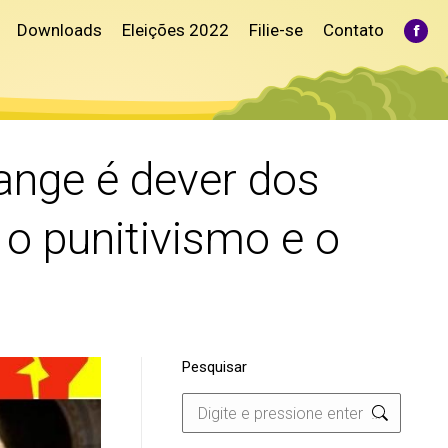
Downloads
Eleições 2022
Filie-se
Contato
Fac
pag
ope
in
ne
win
sange é dever dos
a o punitivismo e o
Pesquisar
Search: