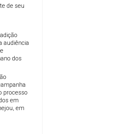
te de seu
radição
a audiência
te
mano dos
ção
, campanha
do processo
ados em
anejou, em