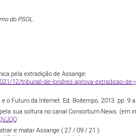
ismo do PSOL.
tânica pela extradição de Assange:
21/12/tribunal-de-londres-aprova-extradicao-de-j
 o Futuro da Internet. Ed. Boitempo. 2013. pp. 9 a
o pela sua soltura no canal Consortium News. (em in
OQVJQQ
strar e matar Assange ( 27 / 09 / 21 ):