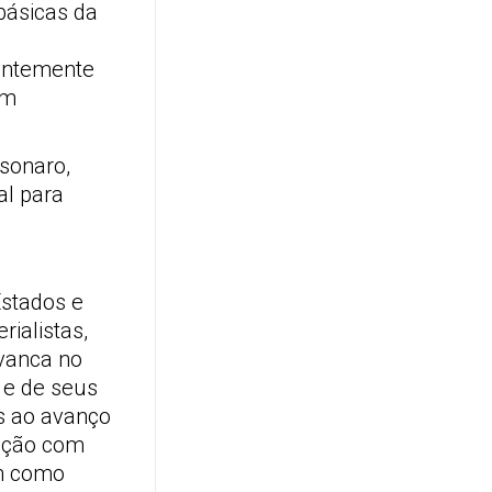
básicas da
tentemente
am
lsonaro,
al para
Estados e
ialistas,
avanca no
 e de seus
s ao avanço
cação com
em como