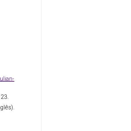
ulian-
 23.
glês).