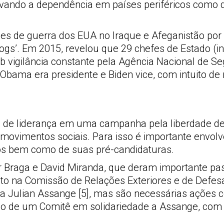
novando a dependência em países periféricos como
imes de guerra dos EUA no Iraque e Afeganistão por
Logs’. Em 2015, revelou que 29 chefes de Estado (i
 vigilância constante pela Agência Nacional de S
bama era presidente e Biden vice, com intuito de
e de liderança em uma campanha pela liberdade d
movimentos sociais. Para isso é importante envolv
órios bem como de suas pré-candidaturas.
r Braga e David Miranda, que deram importante pa
o na Comissão de Relações Exteriores e de Defes
a Julian Assange [5], mas são necessárias ações c
ão de um Comitê em solidariedade a Assange, com 