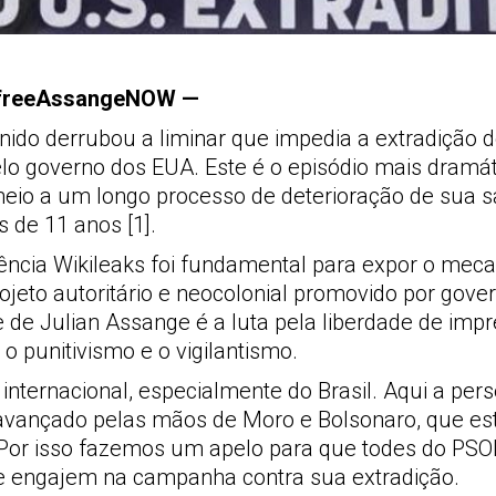
 #freeAssangeNOW —
Unido derrubou a liminar que impedia a extradição d
o governo dos EUA. Este é o episódio mais dramát
eio a um longo processo de deterioração de sua s
s de 11 anos [1].
ência Wikileaks foi fundamental para expor o mec
ojeto autoritário e neocolonial promovido por gove
de de Julian Assange é a luta pela liberdade de imp
 punitivismo e o vigilantismo.
nternacional, especialmente do Brasil. Aqui a per
tem avançado pelas mãos de Moro e Bolsonaro, que es
 Por isso fazemos um apelo para que todes do PSO
se engajem na campanha contra sua extradição.