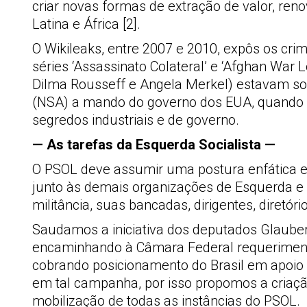
criar novas formas de extração de valor, re
Latina e África [2].
O Wikileaks, entre 2007 e 2010, expôs os cr
séries ‘Assassinato Colateral’ e ‘Afghan War 
Dilma Rousseff e Angela Merkel) estavam sob
(NSA) a mando do governo dos EUA, quando O
segredos industriais e de governo.
— As tarefas da Esquerda Socialista —
O PSOL deve assumir uma postura enfática 
junto às demais organizações de Esquerda e 
militância, suas bancadas, dirigentes, diret
Saudamos a iniciativa dos deputados Glaube
encaminhando à Câmara Federal requeriment
cobrando posicionamento do Brasil em apoio 
em tal campanha, por isso propomos a criaç
mobilização de todas as instâncias do PSOL.