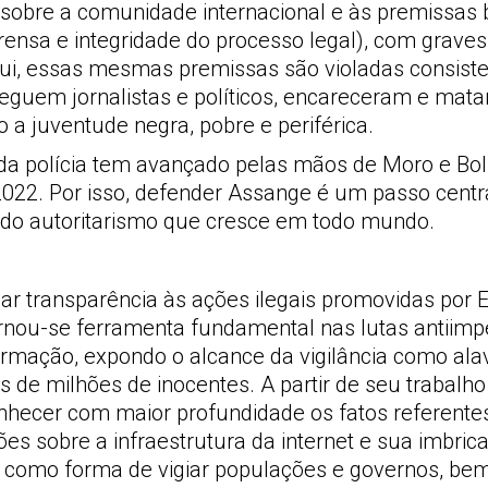
obre a comunidade internacional e às premissas 
ensa e integridade do processo legal), com graves
qui, essas mesmas premissas são violadas consis
rseguem jornalistas e políticos, encareceram e mat
a juventude negra, pobre e periférica.
 e da polícia tem avançado pelas mãos de Moro e Bo
2022. Por isso, defender Assange é um passo centr
do autoritarismo que cresce em todo mundo.
ar transparência às ações ilegais promovidas por 
nou-se ferramenta fundamental nas lutas antiimper
formação, expondo o alcance da vigilância como al
s de milhões de inocentes. A partir de seu trabalho
nhecer com maior profundidade os fatos referente
ões sobre a infraestrutura da internet e sua imbri
l – como forma de vigiar populações e governos, b