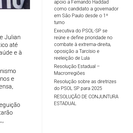
apoio a Fernando Haddad
como candidato a governador
em São Paulo desde o 1º
turno
Executiva do PSOL-SP se
e Julian
reúne e define prioridade no
ico até
combate à extrema-direita,
oposição a Tarcísio e
aúde e à
reeleição de Lula
Resolução Estadual –
anismo
Macrorregiões
rnos e
Resolução sobre as diretrizes
rensa,
do PSOL SP para 2025
RESOLUÇÃO DE CONJUNTURA
ESTADUAL
seguição
tarão
L,