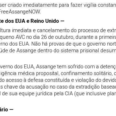
er criado imediatamente para fazer vigília constan
 #FreeAssangeNOW.
rte dos EUA e Reino Unido —
oltura imediata e cancelamento do processo de ext
equeno AVC no dia 26 de outubro, durante a primeir
erno dos EUA. Não há provas de que o governo nor
aúde de Assange dentro do sistema prisional desu
overno dos EUA, Assange tem sofrido com a deten
egligência médica proposital, confinamento solitário
do acesso à defesa constituída e violação do devi
s chave da acusação no caso da extradição base
l de sua equipe jurídica pela CIA (que inclusive pl
ário —