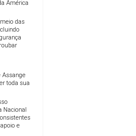
 da América
 meio das
ncluindo
egurança
 roubar
e Assange
er toda sua
sso
a Nacional
onsistentes
apoio e