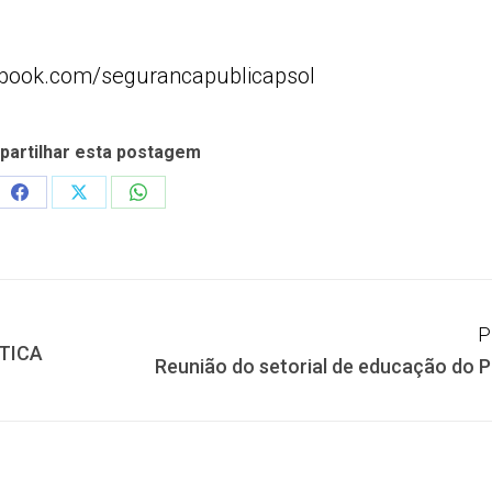
cebook.com/segurancapublicapsol
artilhar esta postagem
Share
Share
Share
on
on
on
Facebook
X
WhatsApp
P
ÍTICA
Próximo
Reunião do setorial de educação do 
post: