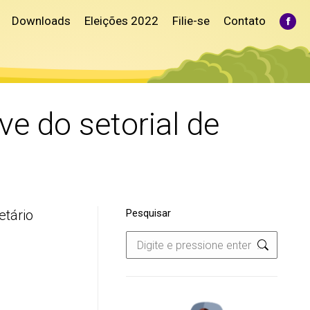
Downloads
Eleições 2022
Filie-se
Contato
Fac
pag
ope
in
ne
win
ve do setorial de
etário
Pesquisar
Search: