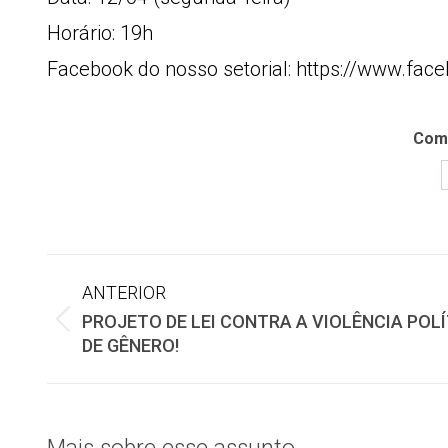
Horário: 19h
Facebook do nosso setorial: https://www.fa
Comp
Navegação
ANTERIOR
PROJETO DE LEI CONTRA A VIOLÊNCIA POL
de
Post
DE GÊNERO!
anterior:
post: