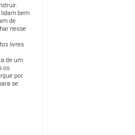
struir.
o lidam bem
xam de
lhar nesse
os livres
ata de um
s os
orque por
para se