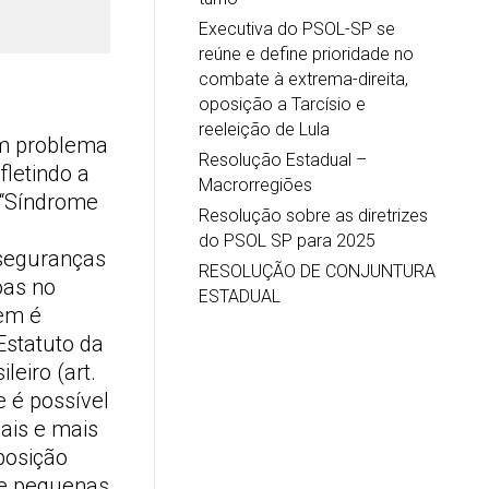
Executiva do PSOL-SP se
reúne e define prioridade no
combate à extrema-direita,
oposição a Tarcísio e
reeleição de Lula
um problema
Resolução Estadual –
fletindo a
Macrorregiões
 “Síndrome
Resolução sobre as diretrizes
do PSOL SP para 2025
 seguranças
RESOLUÇÃO DE CONJUNTURA
oas no
ESTADUAL
uem é
Estatuto da
leiro (art.
e é possível
ais e mais
posição
 de pequenas