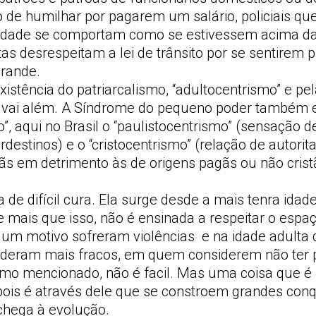
 de humilhar por pagarem um salário, policiais qu
idade se comportam como se estivessem acima da 
as desrespeitam a lei de trânsito por se sentirem 
grande.
xistência do patriarcalismo, “adultocentrismo” e pe
 vai além. A Síndrome do pequeno poder também e
”, aqui no Brasil o “paulistocentrismo” (sensação d
destinos) e o “cristocentrismo” (relação de autorit
tãs em detrimento às de origens pagãs ou não cristã
de difícil cura. Ela surge desde a mais tenra idad
e mais que isso, não é ensinada a respeitar o espaç
gum motivo sofreram violências e na idade adulta
deram mais fracos, em quem considerem não ter 
o mencionado, não é facil. Mas uma coisa que é 
ois é através dele que se constroem grandes conq
hega à evolução.