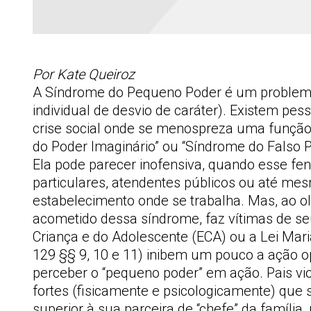
Por Kate Queiroz
A Síndrome do Pequeno Poder é um problema
individual de desvio de caráter). Existem pes
crise social onde se menospreza uma funçã
do Poder Imaginário” ou “Síndrome do Falso Po
Ela pode parecer inofensiva, quando esse f
particulares, atendentes públicos ou até mes
estabelecimento onde se trabalha. Mas, ao 
acometido dessa síndrome, faz vítimas de s
Criança e do Adolescente (ECA) ou a Lei Maria
129 §§ 9, 10 e 11) inibem um pouco a ação op
perceber o “pequeno poder” em ação. Pais vi
fortes (fisicamente e psicologicamente) que
superior à sua parceira de “chefe” da famíli