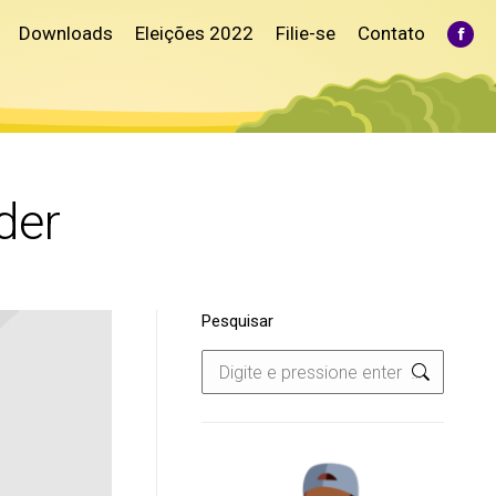
Downloads
Eleições 2022
Filie-se
Contato
Fac
pag
ope
in
ne
win
der
Pesquisar
Search: