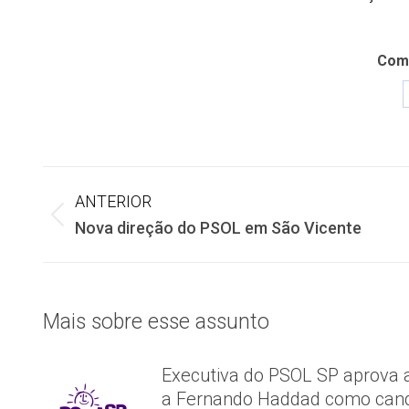
Comp
Navegação
ANTERIOR
Post
Nova direção do PSOL em São Vicente
de
anterior:
post:
Mais sobre esse assunto
Executiva do PSOL SP aprova 
a Fernando Haddad como cand