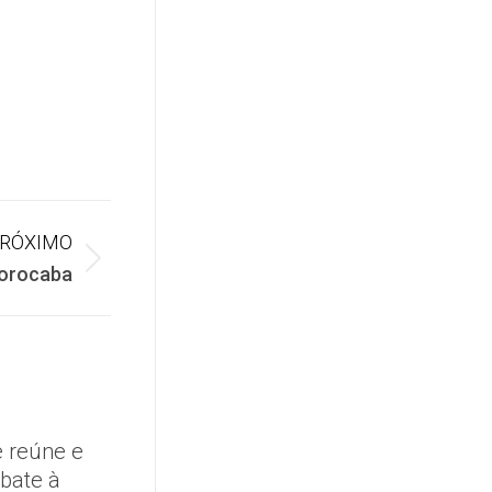
RÓXIMO
Sorocaba
 reúne e
mbate à