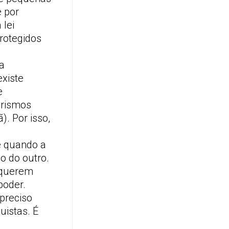
e por
lei
protegidos
la
xiste
e
arismos
). Por isso,
e quando a
o do outro.
 querem
poder.
preciso
uistas. É