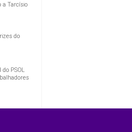
 a Tarcísio
rizes do
l do PSOL
abalhadores