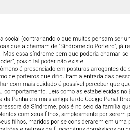
 social (contrariando o que muitos pensam ser 
soas que a chamam de “Síndrome do Porteiro”, já re
o. Mas essa síndrome bem que poderia chamar-se
der”, pois o tal poder não existe.
enômeno é presenciado em posturas arrogantes de
mo de porteiros que dificultam a entrada das pess
olhar com mais cuidado é possível perceber que q
eu comportamento. Leis como as estabelecidas no 
 da Penha e a mais antiga lei do Código Penal Brasi
ressora da Síndrome, pois é no seio da família qu
olentos com seus filhos, simplesmente por serem p
 seus filhos, maridos por se considerarem em uma 
a, patrões e patroas de funcionários domésticos ou