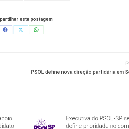
artilhar esta postagem
Share
Share
Share
on
on
on
Facebook
X
WhatsApp
P
Próximo
PSOL define nova direção partidária em 
post:
apoio
Executiva do PSOL-SP se
idato
define prioridade no co