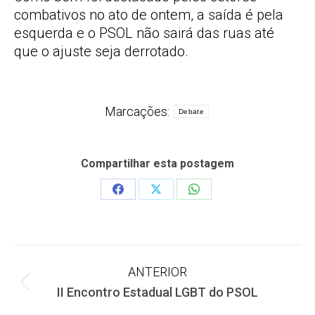
combativos no ato de ontem, a saída é pela
esquerda e o PSOL não sairá das ruas até
que o ajuste seja derrotado.
Marcações:
Debate
Compartilhar esta postagem
Share
Share
Share
on
on
on
Facebook
X
WhatsApp
Navegação
ANTERIOR
Post
II Encontro Estadual LGBT do PSOL
de
anterior: