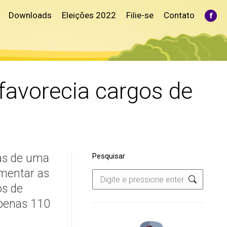
Downloads
Eleições 2022
Filie-se
Contato
Fac
pag
ope
in
ne
win
 favorecia cargos de
tas de uma
Pesquisar
umentar as
Search:
os de
apenas 110