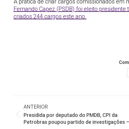
A prática de criar cargos comissionados em m
Fernando Capez (PSDB) foi eleito presidente
criados 244 cargos este ano.
Comp
Navegação
ANTERIOR
Presidida por deputado do PMDB, CPI da
de
Post
Petrobras poupou partido de investigações 
anterior: