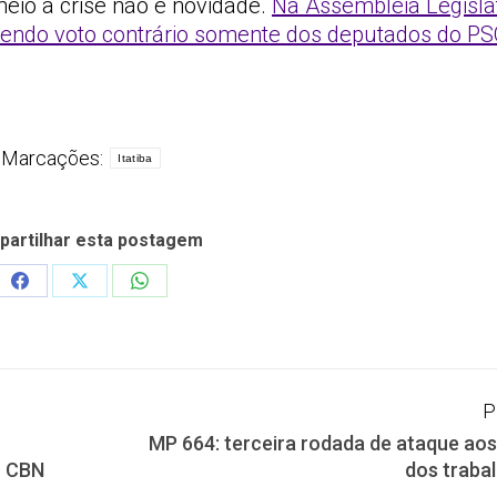
eio à crise não é novidade.
Na Assembleia Legislat
 tendo voto contrário somente dos deputados do P
Marcações:
Itatiba
artilhar esta postagem
Share
Share
Share
on
on
on
Facebook
X
WhatsApp
P
MP 664: terceira rodada de ataque aos 
Próximo
– CBN
dos traba
post: