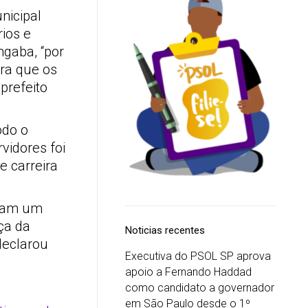
nicipal
ios e
ngaba, “por
ra que os
prefeito
odo o
vidores foi
e carreira
eram um
ça da
Noticias recentes
declarou
Executiva do PSOL SP aprova
apoio a Fernando Haddad
como candidato a governador
em São Paulo desde o 1º