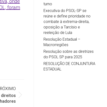
iva, onde
turno
SOL, foram
Executiva do PSOL-SP se
reúne e define prioridade no
combate à extrema-direita,
oposição a Tarcísio e
reeleição de Lula
Resolução Estadual –
Macrorregiões
Resolução sobre as diretrizes
do PSOL SP para 2025
RESOLUÇÃO DE CONJUNTURA
ESTADUAL
RÓXIMO
direitos
lhadores