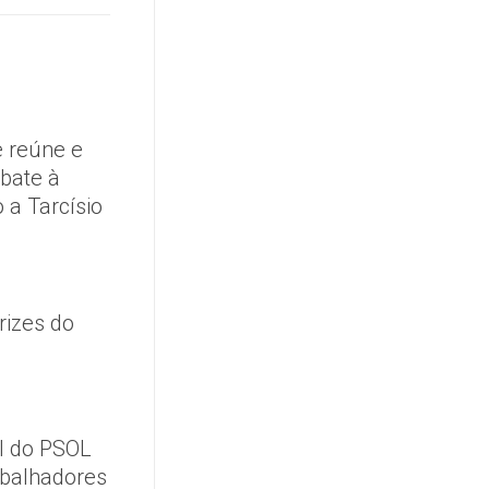
 reúne e
mbate à
 a Tarcísio
rizes do
l do PSOL
abalhadores