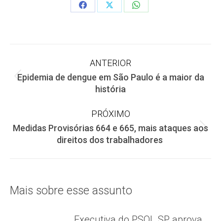
Share
Share
Share
on
on
on
Facebook
X
WhatsApp
Navegação
ANTERIOR
Epidemia de dengue em São Paulo é a maior da
de
Post
história
anterior:
post:
PRÓXIMO
Medidas Provisórias 664 e 665, mais ataques aos
Próximo
direitos dos trabalhadores
post:
Mais sobre esse assunto
Executiva do PSOL SP aprova