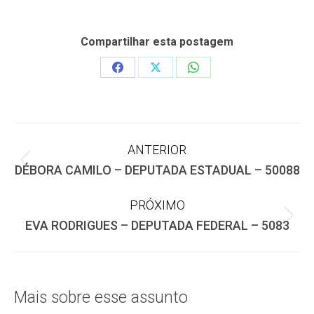
Compartilhar esta postagem
Share
Share
Share
on
on
on
Facebook
X
WhatsApp
Navegação
ANTERIOR
Post
DÉBORA CAMILO – DEPUTADA ESTADUAL – 50088
de
anterior:
PRÓXIMO
post:
Próximo
EVA RODRIGUES – DEPUTADA FEDERAL – 5083
post:
Mais sobre esse assunto