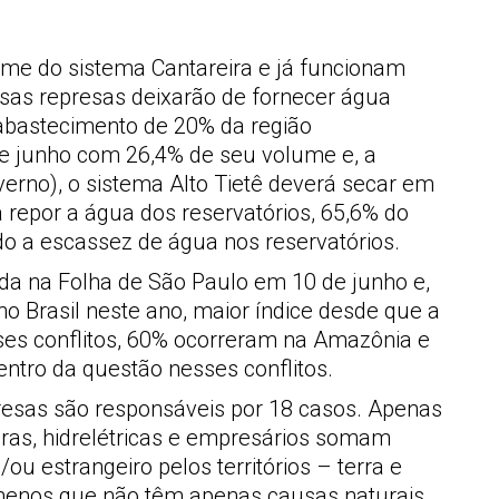
me do sistema Cantareira e já funcionam
sas represas deixarão de fornecer água
o abastecimento de 20% da região
de junho com 26,4% de seu volume e, a
rno), o sistema Alto Tietê deverá secar em
 repor a água dos reservatórios, 65,6% do
o a escassez de água nos reservatórios.
ada na Folha de São Paulo em 10 de junho e,
o Brasil neste ano, maior índice desde que a
ses conflitos, 60% ocorreram na Amazônia e
entro da questão nesses conflitos.
presas são responsáveis por 18 casos. Apenas
oras, hidrelétricas e empresários somam
u estrangeiro pelos territórios – terra e
menos que não têm apenas causas naturais.