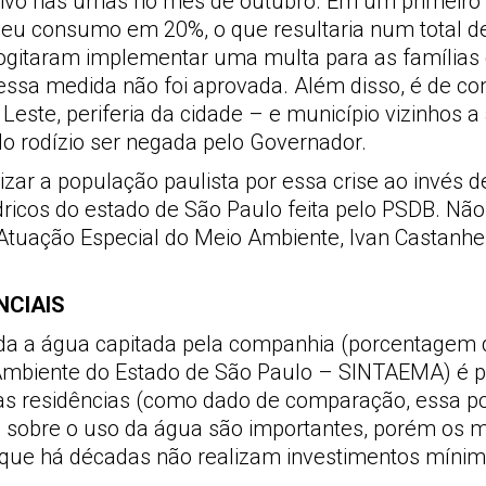
tivo nas urnas no mês de outubro. Em um primei
seu consumo em 20%, o que resultaria num total d
, cogitaram implementar uma multa para as famí
essa medida não foi aprovada. Além disso, é de c
este, periferia da cidade – e município vizinhos a
do rodízio ser negada pelo Governador.
izar a população paulista por essa crise ao invés d
ricos do estado de São Paulo feita pelo PSDB. Não 
tuação Especial do Meio Ambiente, Ivan Castanhei
NCIAIS
a a água capitada pela companhia (porcentagem q
mbiente do Estado de São Paulo – SINTAEMA) é per
 das residências (como dado de comparação, essa 
sobre o uso da água são importantes, porém os m
, que há décadas não realizam investimentos mín