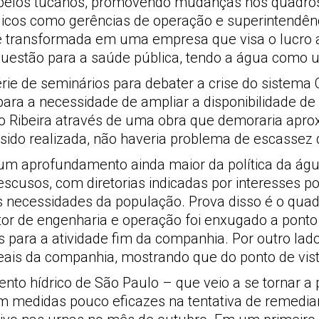
as pelos tucanos, promovendo mudanças nos quadro
icos como gerências de operação e superintendênci
 é transformada em uma empresa que visa o lucro a
estão para a saúde pública, tendo a água como u
ie de seminários para debater a crise do sistema 
ara a necessidade de ampliar a disponibilidade de
do Ribeira através de uma obra que demoraria apr
e sido realizada, não haveria problema de escasse
oi um aprofundamento ainda maior da política da 
 escusos, com diretorias indicadas por interesses 
s necessidades da população. Prova disso é o quad
etor de engenharia e operação foi enxugado a pont
 para a atividade fim da companhia. Por outro lad
reais da companhia, mostrando que do ponto de vi
o hídrico de São Paulo – que veio a se tornar a 
medidas pouco eficazes na tentativa de remediar 