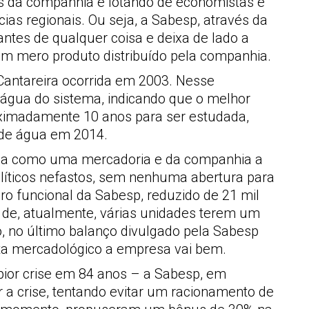
s da companhia e lotando de economistas e
as regionais. Ou seja, a Sabesp, através da
ntes de qualquer coisa e deixa de lado a
m mero produto distribuído pela companhia.
Cantareira ocorrida em 2003. Nesse
 água do sistema, indicando que o melhor
oximadamente 10 anos para ser estudada,
z de água em 2014.
água como uma mercadoria e da companhia a
políticos nefastos, sem nenhuma abertura para
ro funcional da Sabesp, reduzido de 21 mil
o de, atualmente, várias unidades terem um
o, no último balanço divulgado pela Sabesp
sta mercadológico a empresa vai bem.
pior crise em 84 anos – a Sabesp, em
a crise, tentando evitar um racionamento de