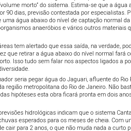
volume morto” do sistema. Estima-se que a água ali 
r 90 dias, previsão contestada por especialistas. P
de uma água abaixo do nível de captação normal d
organismos anaeróbios e vários outros materiais q
áreas tem alertado que essa saída, na verdade, pod
ez que retirar a água abaixo do nível normal fará
rto. Isso tudo sem falar nos aspectos ligados a po
diversidade.
dor seria pegar água do Jaguari, afluente do Rio 
da região metropolitana do Rio de Janeiro. Não bast
 das hipóteses esta obra ficará pronta em dois an
revisões hidrológicas indicam que o sistema Cantar
de chuvas esperados para os meses de cheia. Com 
e cair para 2 anos, o que não muda nada a curto p