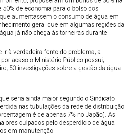
ro momento, propuseram um bônus de 30% na
e 50% de economia para o bolso dos
lias que aumentassem o consumo de água em
onhecimento geral que em algumas regiões da
 água já não chega às torneiras durante
e ir à verdadeira fonte do problema, a
por acaso o Ministério Público possui,
ro, 50 investigações sobre a gestão da água
ue seria ainda maior segundo o Sindicato
dida nas tubulações da rede de distribuição
porcentagem é de apenas 7% no Japão). As
aiores culpados pelo desperdício de água
imos em manutenção.