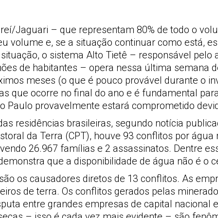
reí/Jaguari – que representam 80% de todo o volu
volume e, se a situação continuar como está, es
a situação, o sistema Alto Tietê – responsável pel
lhões de habitantes – opera nessa última semana 
mos meses (o que é pouco provável durante o inve
s que ocorre no final do ano e é fundamental para
ão Paulo provavelmente estará comprometido devid
s residências brasileiras, segundo notícia public
ral da Terra (CPT), houve 93 conflitos por água n
vendo 26.967 famílias e 2 assassinatos. Dentre es
demonstra que a disponibilidade de água não é o c
 são os causadores diretos de 13 conflitos. As em
eiros de terra. Os conflitos gerados pelas minerad
puta entre grandes empresas de capital nacional e/o
ecas – isso é cada vez mais evidente – são fenô