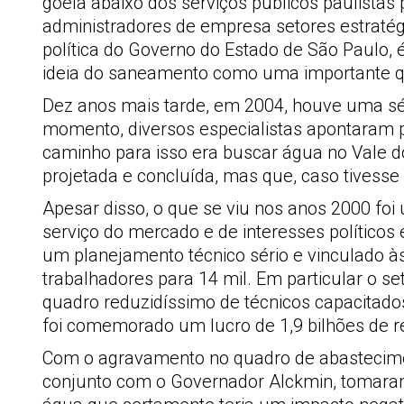
goela abaixo dos serviços públicos paulist
administradores de empresa setores estratég
política do Governo do Estado de São Paulo,
ideia do saneamento como uma importante qu
Dez anos mais tarde, em 2004, houve uma sér
momento, diversos especialistas apontaram p
caminho para isso era buscar água no Vale 
projetada e concluída, mas que, caso tivess
Apesar disso, o que se viu nos anos 2000 f
serviço do mercado e de interesses políticos
um planejamento técnico sério e vinculado à
trabalhadores para 14 mil. Em particular o s
quadro reduzidíssimo de técnicos capacitados
foi comemorado um lucro de 1,9 bilhões de 
Com o agravamento no quadro de abasteciment
conjunto com o Governador Alckmin, tomaram 