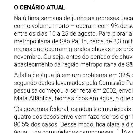
O CENÁRIO ATUAL
Na última semana de junho as represas Jaca
com o volume morto – operam com 9% de seu 
entre os dias 15 a 25 de agosto. Para piorar 
metropolitana de São Paulo, cerca de 3,3 mi
menos que ocorram grandes chuvas nos próxi
novembro. Ou seja, antes do período de chuva
abastecimento da região metropolitana de S
A falta de água já em um problema em 32% da
segundo dados levantados pela Comissão Pasto
pesquisa começou a ser feita em 2002, envol
Mata Atlântica, biomas ricos em água, o que 
“Os governos federal, estaduais e municipais
quatro dos casos envolvem fazendeiros e gril
80,5% dos casos. Desse modo, fica clara a dis
água – de comunidades camponesas. […]As s