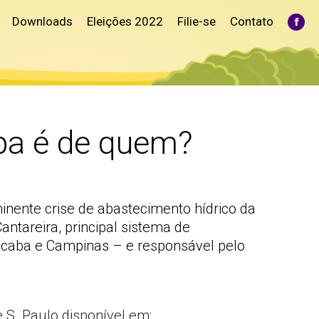
Downloads
Eleições 2022
Filie-se
Contato
Fac
pag
ope
in
ne
win
lpa é de quem?
nente crise de abastecimento hídrico da
ntareira, principal sistema de
cicaba e Campinas – e responsável pelo