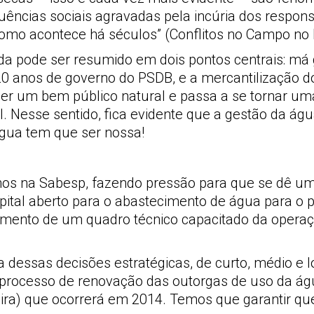
ncias sociais agravadas pela incúria dos responsá
mo acontece há séculos” (Conflitos no Campo no Bra
da pode ser resumido em dois pontos centrais: má 
20 anos de governo do PSDB, e a mercantilização d
ser um bem público natural e passa a se tornar um
l. Nesse sentido, fica evidente que a gestão da ág
gua tem que ser nossa!
os na Sabesp, fazendo pressão para que se dê uma
ital aberto para o abastecimento de água para o po
ento de um quadro técnico capacitado da operaçã
 dessas decisões estratégicas, de curto, médio e
 processo de renovação das outorgas de uso da águ
reira) que ocorrerá em 2014. Temos que garantir q