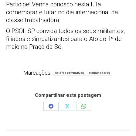
Participe! Venha conosco nesta luta
comemorar e lutar no dia internacional da
classe trabalhadora.
O PSOL SP convida todos os seus militantes,
filiados e simpatizantes para o Ato do 1º de
maio na Praça da Sé.
Marcações:
setores combativos
trabalhadores
Compartilhar esta postagem
Share
Share
Share
on
on
on
Facebook
X
WhatsApp