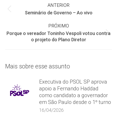
Navegação
ANTERIOR
Post
Seminário de Governo – Ao vivo
de
anterior:
PRÓXIMO
post:
Porque o vereador Toninho Vespoli votou contra
Próximo
o projeto do Plano Diretor
post:
Mais sobre esse assunto
Executiva do PSOL SP aprova
apoio a Fernando Haddad
como candidato a governador
em São Paulo desde o 1º turno
16/04/2026