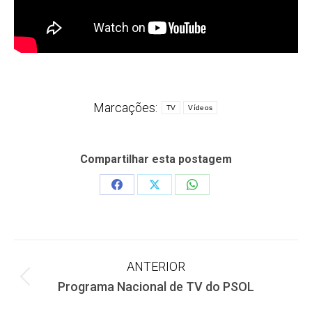
Marcações:
TV
Vídeos
Compartilhar esta postagem
Share
Share
Share
on
on
on
Facebook
X
WhatsApp
Navegação
ANTERIOR
Post
Programa Nacional de TV do PSOL
de
anterior: