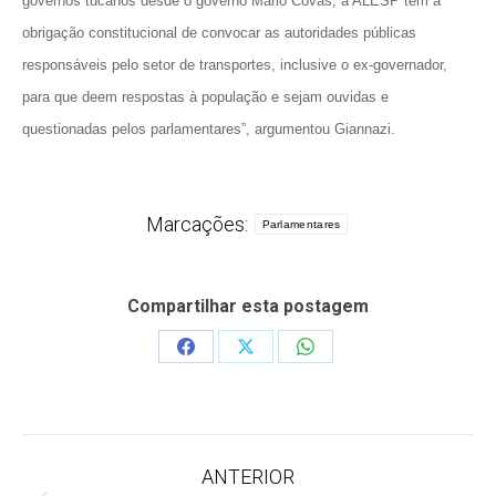
governos tucanos desde o governo Mario Covas, a ALESP tem a
obrigação constitucional de convocar as autoridades públicas
responsáveis pelo setor de transportes, inclusive o ex-governador,
para que deem respostas à população e sejam ouvidas e
questionadas pelos parlamentares”, argumentou Giannazi.
Marcações:
Parlamentares
Compartilhar esta postagem
Share
Share
Share
on
on
on
Facebook
X
WhatsApp
Navegação
ANTERIOR