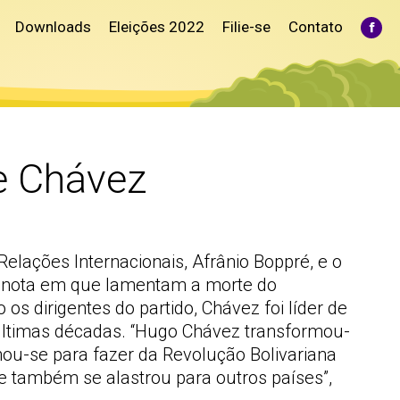
Downloads
Eleições 2022
Filie-se
Contato
Fac
pag
ope
in
ne
win
e Chávez
Relações Internacionais, Afrânio Boppré, e o
m nota em que lamentam a morte do
os dirigentes do partido, Chávez foi líder de
últimas décadas. “Hugo Chávez transformou-
hou-se para fazer da Revolução Bolivariana
e também se alastrou para outros países”,