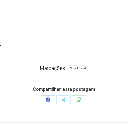
L
Marcações:
Nota Oficial
Compartilhar esta postagem
Share
Share
Share
on
on
on
Facebook
X
WhatsApp