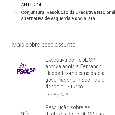
Navegação
ANTERIOR
Conjuntura: Resolução da Executiva Naciona
de
Post
alternativa de esquerda e socialista
anterior:
post:
Mais sobre esse assunto
Executiva do PSOL SP
aprova apoio a Fernando
Haddad como candidato a
governador em São Paulo
desde o 1º turno
16/04/2026
Resolução sobre as
diretrizes do PSOL SP para