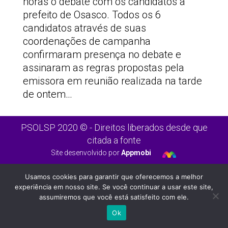
horas o debate com os candidatos a
prefeito de Osasco. Todos os 6
candidatos através de suas
coordenações de campanha
confirmaram presença no debate e
assinaram as regras propostas pela
emissora em reunião realizada na tarde
de ontem…
PSOLSP 2020 © - Direitos liberados desde que
citada a fonte
Site desenvolvido por
Appmobi
Usamos cookies para garantir que oferecemos a melhor
experiência em nosso site. Se você continuar a usar este site,
assumiremos que você está satisfeito com ele.
Ok