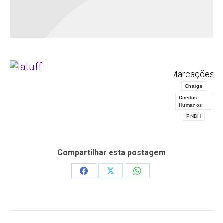
Marcações:
Charge
Direitos
Humanos
PNDH
Compartilhar esta postagem
Share
Share
Share
on
on
on
Facebook
X
WhatsApp