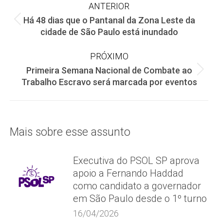
Navegação
ANTERIOR
Há 48 dias que o Pantanal da Zona Leste da
de
Post
cidade de São Paulo está inundado
anterior:
post:
PRÓXIMO
Primeira Semana Nacional de Combate ao
Próximo
Trabalho Escravo será marcada por eventos
post:
Mais sobre esse assunto
Executiva do PSOL SP aprova
apoio a Fernando Haddad
como candidato a governador
em São Paulo desde o 1º turno
16/04/2026