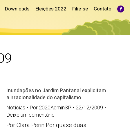
Downloads
Eleições 2022
Filie-se
Contato
Fac
pag
ope
in
ne
win
09
Inundações no Jardim Pantanal explicitam
a irracionalidade do capitalismo
Notícias
Por
2020AdminSP
22/12/2009
Deixe um comentário
Por Clara Perin Por quase duas