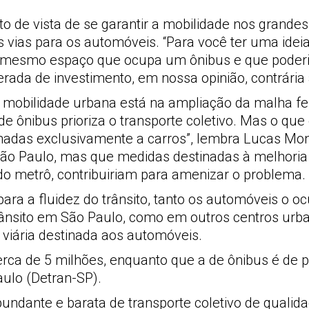
e vista de se garantir a mobilidade nos grandes c
as vias para os automóveis. “Para você ter uma id
o mesmo espaço que ocupa um ônibus e que poderia
erada de investimento, em nossa opinião, contrária a
a mobilidade urbana está na ampliação da malha fe
de ônibus prioriza o transporte coletivo. Mas o qu
tinadas exclusivamente a carros”, lembra Lucas Mo
São Paulo, mas que medidas destinadas à melhoria
 do metrô, contribuiriam para amenizar o problema.
 para a fluidez do trânsito, tanto os automóveis o
rânsito em São Paulo, como em outros centros urba
 viária destinada aos automóveis.
e cerca de 5 milhões, enquanto que a de ônibus é d
ulo (Detran-SP).
undante e barata de transporte coletivo de qualida