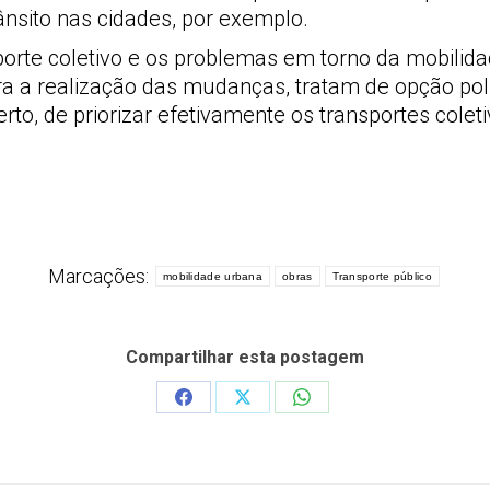
rânsito nas cidades, por exemplo.
porte coletivo e os problemas em torno da mobilida
ara a realização das mudanças, tratam de opção po
erto, de priorizar efetivamente os transportes cole
Marcações:
mobilidade urbana
obras
Transporte público
Compartilhar esta postagem
Share
Share
Share
on
on
on
Facebook
X
WhatsApp