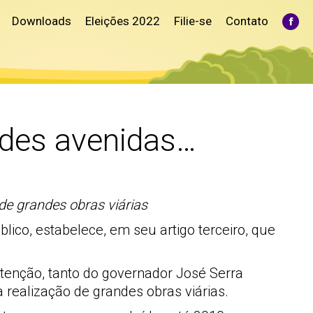
Downloads
Eleições 2022
Filie-se
Contato
Fac
pag
ope
in
ne
win
ndes avenidas…
 de grandes obras viárias
lico, estabelece, em seu artigo terceiro, que
atenção, tanto do governador José Serra
 realização de grandes obras viárias.