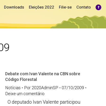
Downloads
Eleições 2022
Filie-se
Contato
Fac
pag
ope
in
ne
win
09
Debate com Ivan Valente na CBN sobre
Código Florestal
Notícias
Por
2020AdminSP
07/10/2009
Deixe um comentário
O deputado Ivan Valente participou