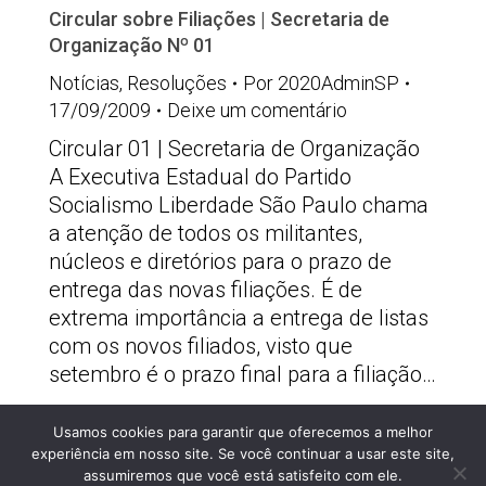
Circular sobre Filiações | Secretaria de
Organização Nº 01
Notícias
,
Resoluções
Por
2020AdminSP
17/09/2009
Deixe um comentário
Circular 01 | Secretaria de Organização
A Executiva Estadual do Partido
Socialismo Liberdade São Paulo chama
a atenção de todos os militantes,
núcleos e diretórios para o prazo de
entrega das novas filiações. É de
extrema importância a entrega de listas
com os novos filiados, visto que
setembro é o prazo final para a filiação…
Usamos cookies para garantir que oferecemos a melhor
PSOLSP 2020 © - Direitos liberados desde que
experiência em nosso site. Se você continuar a usar este site,
citada a fonte
assumiremos que você está satisfeito com ele.