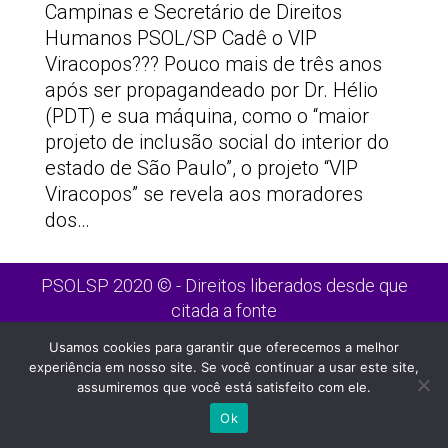
Campinas e Secretário de Direitos
Humanos PSOL/SP Cadê o VIP
Viracopos??? Pouco mais de três anos
após ser propagandeado por Dr. Hélio
(PDT) e sua máquina, como o “maior
projeto de inclusão social do interior do
estado de São Paulo”, o projeto “VIP
Viracopos” se revela aos moradores
dos…
PSOLSP 2020 © - Direitos liberados desde que
citada a fonte
Site desenvolvido por
Appmobi
Usamos cookies para garantir que oferecemos a melhor
experiência em nosso site. Se você continuar a usar este site,
assumiremos que você está satisfeito com ele.
Ok