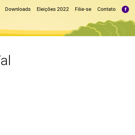
Downloads
Eleições 2022
Filie-se
Contato
Fac
pag
ope
in
ne
win
al