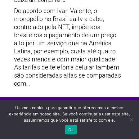
De acordo com Ivan Valente, o
monopólio no Brasil da tv a cabo,
controlado pela NET, impõe aos
brasileiros o pagamento de um preço
alto por um serviço que na América
Latina, por exemplo, custa até quatro
vezes menos e com maior qualidade.
As tarifas de telefonia celular também
são consideradas altas se comparadas
com…
PSOLSP 2020 © - Direitos liberados desde que
Usamos cookies para garantir que oferecemos a melhor
citada a fonte
experiência em nosso site. Se você continuar a usar este site,
Site desenvolvido por
Appmobi
assumiremos que você está satisfeito com ele.
Ok