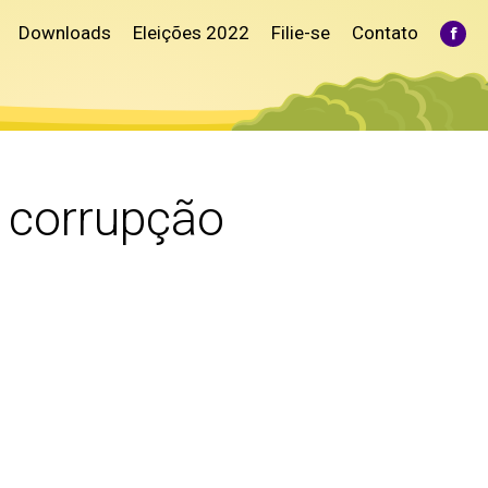
Downloads
Eleições 2022
Filie-se
Contato
Fac
pag
ope
in
ne
win
 corrupção