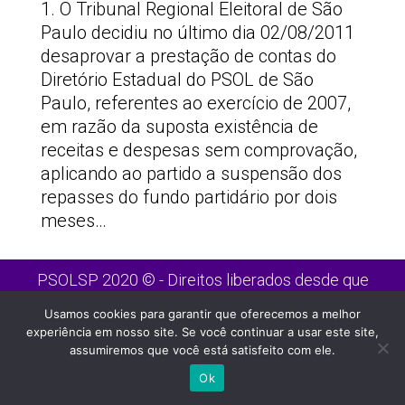
1. O Tribunal Regional Eleitoral de São
Paulo decidiu no último dia 02/08/2011
desaprovar a prestação de contas do
Diretório Estadual do PSOL de São
Paulo, referentes ao exercício de 2007,
em razão da suposta existência de
receitas e despesas sem comprovação,
aplicando ao partido a suspensão dos
repasses do fundo partidário por dois
meses…
PSOLSP 2020 © - Direitos liberados desde que
citada a fonte
Usamos cookies para garantir que oferecemos a melhor
Site desenvolvido por
Appmobi
experiência em nosso site. Se você continuar a usar este site,
assumiremos que você está satisfeito com ele.
Ok