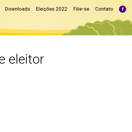
Downloads
Eleições 2022
Filie-se
Contato
Fac
pag
ope
in
ne
win
e eleitor