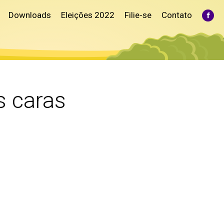
Downloads
Eleições 2022
Filie-se
Contato
Fac
pag
ope
in
ne
win
s caras