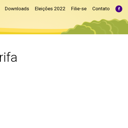
Downloads
Eleições 2022
Filie-se
Contato
Fac
pag
ope
in
ne
win
rifa