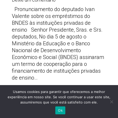
Pronunciamento do deputado Ivan
Valente sobre os empréstimos do
BNDES às instituições privadas de
ensino Senhor Presidente, Sras. e Srs.
deputados, No dia 5 de agosto o
Ministério da Educação e o Banco
Nacional de Desenvolvimento
Econômico e Social (BNDES) assinaram
um termo de cooperação para o
financiamento de instituições privadas
de ensino…
Usamos cookies para garantir que oferecemos a melhor
PSOLSP 2020 © - Direitos liberados desde que
experiência em nosso site. Se você continuar a usar este site,
citada a fonte
assumiremos que você está satisfeito com ele.
Site desenvolvido por
Appmobi
Ok