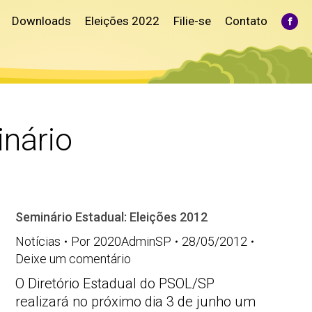
Downloads
Eleições 2022
Filie-se
Contato
Fac
pag
ope
in
ne
win
nário
Seminário Estadual: Eleições 2012
Notícias
Por
2020AdminSP
28/05/2012
Deixe um comentário
O Diretório Estadual do PSOL/SP
realizará no próximo dia 3 de junho um