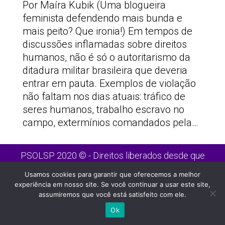
Por Maíra Kubik (Uma blogueira
feminista defendendo mais bunda e
mais peito? Que ironia!) Em tempos de
discussões inflamadas sobre direitos
humanos, não é só o autoritarismo da
ditadura militar brasileira que deveria
entrar em pauta. Exemplos de violação
não faltam nos dias atuais: tráfico de
seres humanos, trabalho escravo no
campo, extermínios comandados pela…
PSOLSP 2020 © - Direitos liberados desde que
citada a fonte
Usamos cookies para garantir que oferecemos a melhor
Site desenvolvido por
Appmobi
experiência em nosso site. Se você continuar a usar este site,
assumiremos que você está satisfeito com ele.
Ok