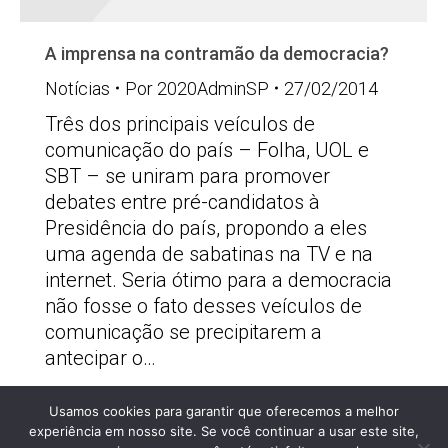
A imprensa na contramão da democracia?
Notícias
Por
2020AdminSP
27/02/2014
Três dos principais veículos de
comunicação do país – Folha, UOL e
SBT – se uniram para promover
debates entre pré-candidatos à
Presidência do país, propondo a eles
uma agenda de sabatinas na TV e na
internet. Seria ótimo para a democracia
não fosse o fato desses veículos de
comunicação se precipitarem a
antecipar o…
Usamos cookies para garantir que oferecemos a melhor
PSOLSP 2020 © - Direitos liberados desde que
experiência em nosso site. Se você continuar a usar este site,