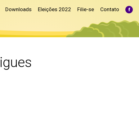
Downloads
Eleições 2022
Filie-se
Contato
Fac
pag
ope
in
ne
win
igues