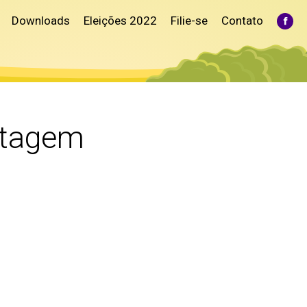
Downloads
Eleições 2022
Filie-se
Contato
Fac
pag
ope
in
ne
win
ntagem