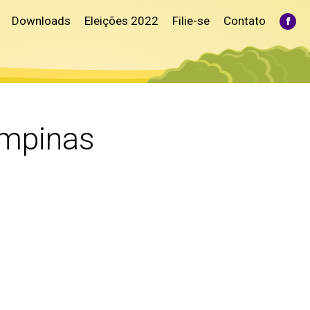
Downloads
Eleições 2022
Filie-se
Contato
Fac
pag
ope
in
ne
win
mpinas