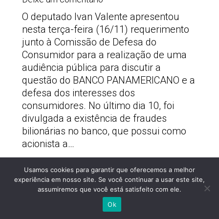
O deputado Ivan Valente apresentou
nesta terça-feira (16/11) requerimento
junto à Comissão de Defesa do
Consumidor para a realização de uma
audiência pública para discutir a
questão do BANCO PANAMERICANO e a
defesa dos interesses dos
consumidores. No último dia 10, foi
divulgada a existência de fraudes
bilionárias no banco, que possui como
acionista a…
Usamos cookies para garantir que oferecemos a melhor
PSOLSP 2020 © - Direitos liberados desde que
experiência em nosso site. Se você continuar a usar este site,
citada a fonte
assumiremos que você está satisfeito com ele.
Site desenvolvido por
Appmobi
Ok