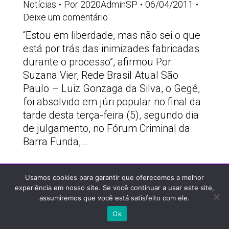
Notícias
Por
2020AdminSP
06/04/2011
Deixe um comentário
“Estou em liberdade, mas não sei o que
está por trás das inimizades fabricadas
durante o processo”, afirmou Por:
Suzana Vier, Rede Brasil Atual São
Paulo – Luiz Gonzaga da Silva, o Gegê,
foi absolvido em júri popular no final da
tarde desta terça-feira (5), segundo dia
de julgamento, no Fórum Criminal da
Barra Funda,…
PSOLSP 2020 © - Direitos liberados desde que
Usamos cookies para garantir que oferecemos a melhor
citada a fonte
experiência em nosso site. Se você continuar a usar este site,
assumiremos que você está satisfeito com ele.
Site desenvolvido por
Appmobi
Ok