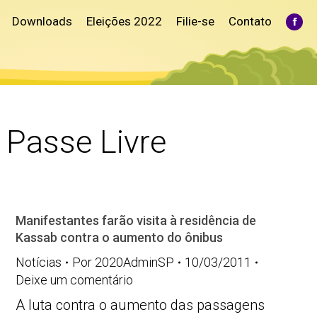
Downloads
Eleições 2022
Filie-se
Contato
Fac
pag
ope
in
ne
win
Passe Livre
Manifestantes farão visita à residência de
Kassab contra o aumento do ônibus
Notícias
Por
2020AdminSP
10/03/2011
Deixe um comentário
A luta contra o aumento das passagens