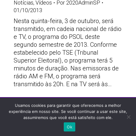
Notícias
,
Vídeos
Por
2020AdminSP
01/10/2013
Nesta quinta-feira, 3 de outubro, será
transmitido, em cadeia nacional de rádio
e TV, o programa do PSOL deste
segundo semestre de 2013. Conforme
estabelecido pelo TSE (Tribunal
Superior Eleitoral), o programa terá 5
minutos de duração. Nas emissoras de
rádio AM e FM, o programa será
transmitido às 20h. E na TV será às…
PSOLSP 2020 © - Direitos liberados desde que
Usamos cookies para garantir que oferecemos a melhor
citada a fonte
experiência em nosso site. Se você continuar a usar este site,
assumiremos que você está satisfeito com ele.
Site desenvolvido por
Appmobi
Ok