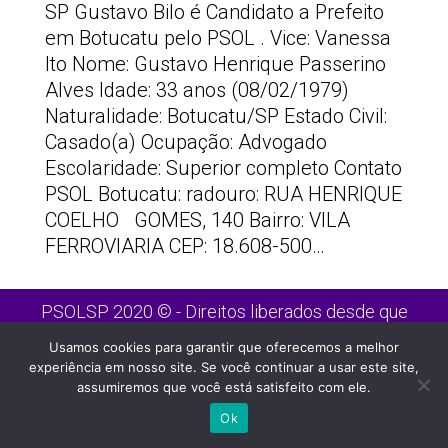
SP Gustavo Bilo é Candidato a Prefeito
em Botucatu pelo PSOL . Vice: Vanessa
Ito Nome: Gustavo Henrique Passerino
Alves Idade: 33 anos (08/02/1979)
Naturalidade: Botucatu/SP Estado Civil:
Casado(a) Ocupação: Advogado
Escolaridade: Superior completo Contato
PSOL Botucatu: radouro: RUA HENRIQUE
COELHO GOMES, 140 Bairro: VILA
FERROVIARIA CEP: 18.608-500…
PSOLSP 2020 © - Direitos liberados desde que
citada a fonte
Usamos cookies para garantir que oferecemos a melhor
Site desenvolvido por
Appmobi
experiência em nosso site. Se você continuar a usar este site,
assumiremos que você está satisfeito com ele.
Ok