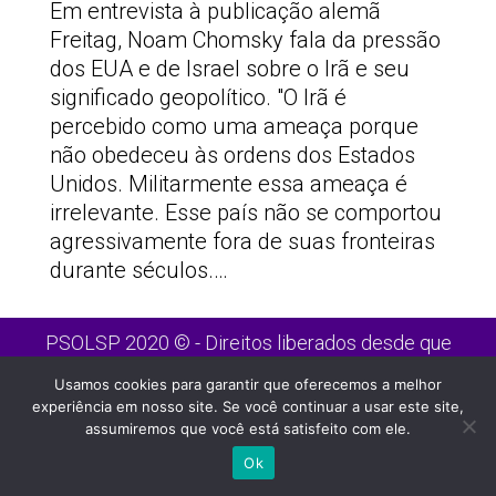
Em entrevista à publicação alemã
Freitag, Noam Chomsky fala da pressão
dos EUA e de Israel sobre o Irã e seu
significado geopolítico. "O Irã é
percebido como uma ameaça porque
não obedeceu às ordens dos Estados
Unidos. Militarmente essa ameaça é
irrelevante. Esse país não se comportou
agressivamente fora de suas fronteiras
durante séculos.…
PSOLSP 2020 © - Direitos liberados desde que
citada a fonte
Usamos cookies para garantir que oferecemos a melhor
Site desenvolvido por
Appmobi
experiência em nosso site. Se você continuar a usar este site,
assumiremos que você está satisfeito com ele.
Ok