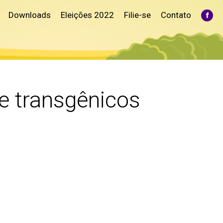
Downloads
Eleições 2022
Filie-se
Contato
Fac
pag
ope
in
ne
win
de transgênicos