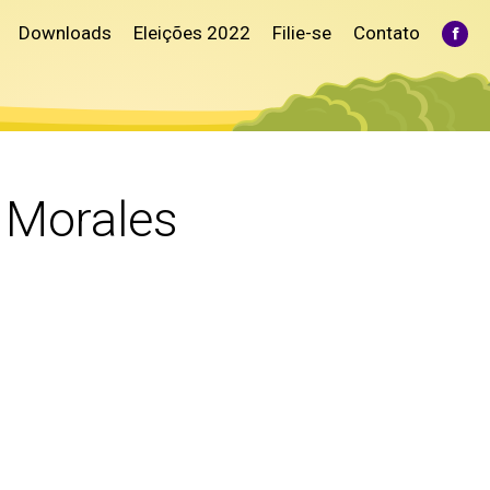
Downloads
Eleições 2022
Filie-se
Contato
Fac
pag
ope
in
ne
win
 Morales