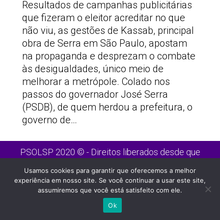
Resultados de campanhas publicitárias
que fizeram o eleitor acreditar no que
não viu, as gestões de Kassab, principal
obra de Serra em São Paulo, apostam
na propaganda e desprezam o combate
às desigualdades, único meio de
melhorar a metrópole. Colado nos
passos do governador José Serra
(PSDB), de quem herdou a prefeitura, o
governo de…
PSOLSP 2020 © - Direitos liberados desde que
citada a fonte
Usamos cookies para garantir que oferecemos a melhor
Site desenvolvido por
Appmobi
experiência em nosso site. Se você continuar a usar este site,
assumiremos que você está satisfeito com ele.
Ok