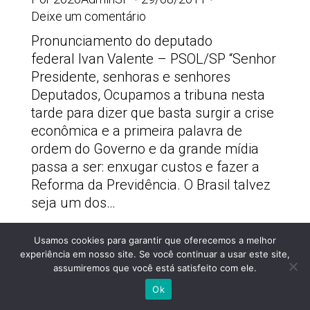
Deixe um comentário
Pronunciamento do deputado
federal Ivan Valente – PSOL/SP “Senhor
Presidente, senhoras e senhores
Deputados, Ocupamos a tribuna nesta
tarde para dizer que basta surgir a crise
econômica e a primeira palavra de
ordem do Governo e da grande mídia
passa a ser: enxugar custos e fazer a
Reforma da Previdência. O Brasil talvez
seja um dos…
Usamos cookies para garantir que oferecemos a melhor
PSOLSP 2020 © - Direitos liberados desde que
experiência em nosso site. Se você continuar a usar este site,
citada a fonte
assumiremos que você está satisfeito com ele.
Site desenvolvido por
Appmobi
Ok