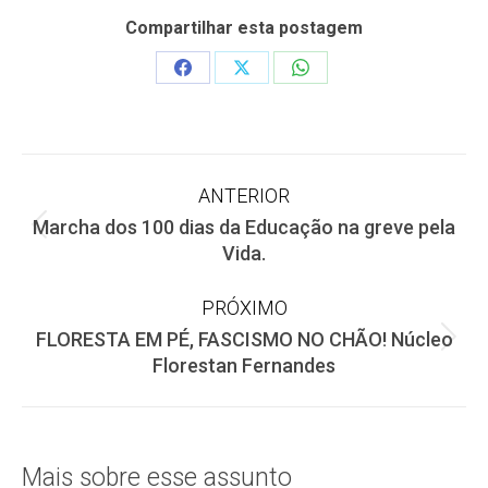
Compartilhar esta postagem
Share
Share
Share
on
on
on
Facebook
X
WhatsApp
Navegação
ANTERIOR
Marcha dos 100 dias da Educação na greve pela
de
Post
Vida.
anterior:
post:
PRÓXIMO
FLORESTA EM PÉ, FASCISMO NO CHÃO! Núcleo
Próximo
Florestan Fernandes
post:
Mais sobre esse assunto