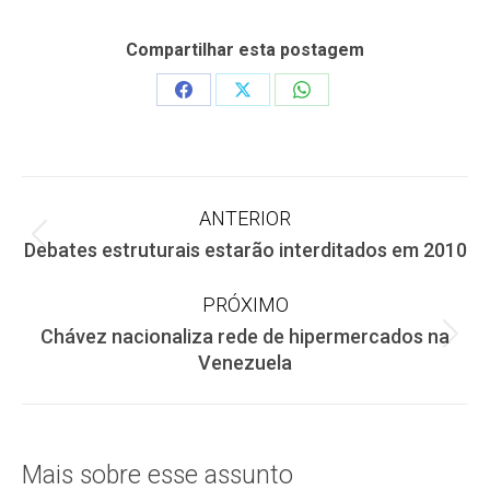
Compartilhar esta postagem
Share
Share
Share
on
on
on
Facebook
X
WhatsApp
Navegação
ANTERIOR
Post
Debates estruturais estarão interditados em 2010
de
anterior:
PRÓXIMO
post:
Chávez nacionaliza rede de hipermercados na
Próximo
Venezuela
post:
Mais sobre esse assunto