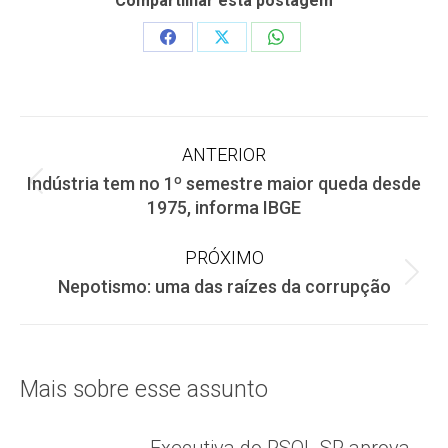
Compartilhar esta postagem
Share
Share
Share
on
on
on
Facebook
X
WhatsApp
Navegação
ANTERIOR
Indústria tem no 1º semestre maior queda desde
de
Post
1975, informa IBGE
anterior:
post:
PRÓXIMO
Próximo
Nepotismo: uma das raízes da corrupção
post:
Mais sobre esse assunto