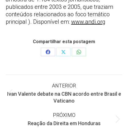
publicados entre 2003 e 2005, que traziam
conteúdos relacionados ao foco temático
principal ). Disponível em:
www.andi.org
Compartilhar esta postagem
Share
Share
Share
on
on
on
Facebook
X
WhatsApp
Navegação
ANTERIOR
Ivan Valente debate na CBN acordo entre Brasil e
de
Post
Vaticano
anterior:
post:
PRÓXIMO
Próximo
Reação da Direita em Honduras